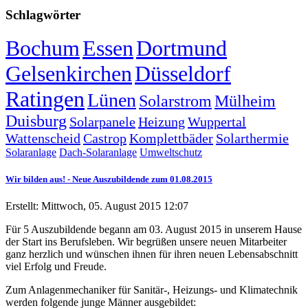
Schlagwörter
Bochum
Essen
Dortmund
Gelsenkirchen
Düsseldorf
Ratingen
Lünen
Solarstrom
Mülheim
Duisburg
Solarpanele
Heizung
Wuppertal
Wattenscheid
Castrop
Komplettbäder
Solarthermie
Solaranlage
Dach-Solaranlage
Umweltschutz
Wir bilden aus! - Neue Auszubildende zum 01.08.2015
Erstellt: Mittwoch, 05. August 2015 12:07
Für 5 Auszubildende begann am 03. August 2015 in unserem Hause
der Start ins Berufsleben. Wir begrüßen unsere neuen Mitarbeiter
ganz herzlich und wünschen ihnen für ihren neuen Lebensabschnitt
viel Erfolg und Freude.
Zum Anlagenmechaniker für Sanitär-, Heizungs- und Klimatechnik
werden folgende junge Männer ausgebildet: