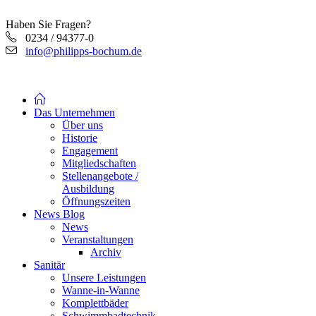
Haben Sie Fragen?
0234 / 94377-0
info@philipps-bochum.de
Das Unternehmen
Über uns
Historie
Engagement
Mitgliedschaften
Stellenangebote /
Ausbildung
Öffnungszeiten
News Blog
News
Veranstaltungen
Archiv
Sanitär
Unsere Leistungen
Wanne-in-Wanne
Komplettbäder
Schwimmbadtechnik