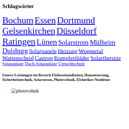
Schlagwörter
Bochum
Essen
Dortmund
Gelsenkirchen
Düsseldorf
Ratingen
Lünen
Solarstrom
Mülheim
Duisburg
Solarpanele
Heizung
Wuppertal
Wattenscheid
Castrop
Komplettbäder
Solarthermie
Solaranlage
Dach-Solaranlage
Umweltschutz
Unsere Leistungen im Bereich Elektroinstallation, Haussteuerung,
Sicherheitstechnik, Solarstrom, Photovoltaik, Elektriker-Notdienst