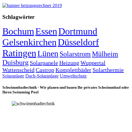
Schlagwörter
Bochum
Essen
Dortmund
Gelsenkirchen
Düsseldorf
Ratingen
Lünen
Solarstrom
Mülheim
Duisburg
Solarpanele
Heizung
Wuppertal
Wattenscheid
Castrop
Komplettbäder
Solarthermie
Solaranlage
Dach-Solaranlage
Umweltschutz
Schwimmbadtechnik - Wir planen und bauen Ihr privates Schwimmbad oder
Ihren Swimming Pool