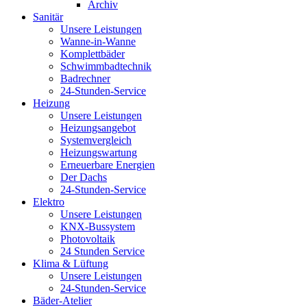
Archiv
Sanitär
Unsere Leistungen
Wanne-in-Wanne
Komplettbäder
Schwimmbadtechnik
Badrechner
24-Stunden-Service
Heizung
Unsere Leistungen
Heizungsangebot
Systemvergleich
Heizungswartung
Erneuerbare Energien
Der Dachs
24-Stunden-Service
Elektro
Unsere Leistungen
KNX-Bussystem
Photovoltaik
24 Stunden Service
Klima & Lüftung
Unsere Leistungen
24-Stunden-Service
Bäder-Atelier