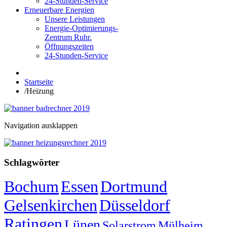
24-Stunden-Service
Erneuerbare Energien
Unsere Leistungen
Energie-Optimierungs-
Zentrum Ruhr.
Öffnungszeiten
24-Stunden-Service
Startseite
/
Heizung
Navigation ausklappen
Schlagwörter
Bochum
Essen
Dortmund
Gelsenkirchen
Düsseldorf
Ratingen
Lünen
Solarstrom
Mülheim